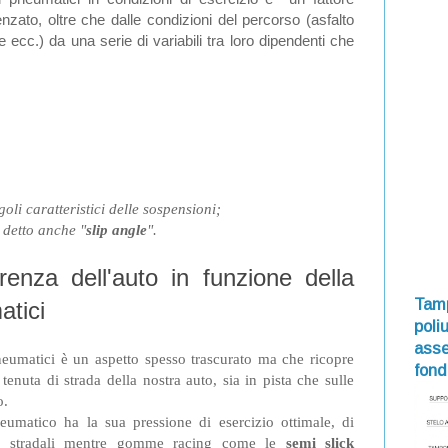
nzato, oltre che dalle condizioni del percorso (asfalto
 ecc.) da una serie di variabili tra loro dipendenti che
oli caratteristici delle sospensioni;
 detto anche "
slip angle
".
enza dell'auto in funzione della
Tamp
atici
poli
asse
neumatici è un aspetto spesso trascurato ma che ricopre
fond
enuta di strada della nostra auto, sia in pista che sulle
o.
umatico ha la sua pressione di esercizio ottimale, di
i stradali mentre gomme racing come le
semi slick