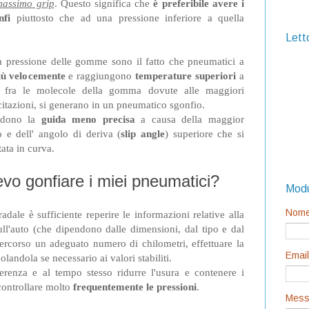
massimo grip
. Questo significa che
è preferibile avere i
nfi
piuttosto che ad una pressione inferiore a quella
Letto
alla pressione delle gomme sono il fatto che pneumatici a
più velocemente
e raggiungono
temperature superiori
a
o fra le molecole della gomma dovute alle maggiori
ecitazioni, si generano in un pneumatico sgonfio.
ndono la
guida meno precisa
a causa della maggior
o e dell' angolo di deriva (
slip angle
) superiore che si
ata in curva.
vo gonfiare i miei pneumatici?
Modu
Nom
dale è sufficiente reperire le informazioni relative alla
ull'auto (che dipendono dalle dimensioni, dal tipo e dal
percorso un adeguato numero di chilometri, effettuare la
Emai
olandola se necessario ai valori stabiliti.
renza e al tempo stesso ridurre l'usura e contenere i
 controllare molto
frequentemente
le pressioni
.
Mess