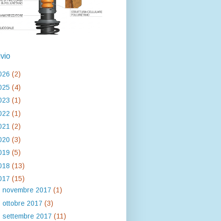
ivio
026
(2)
025
(4)
023
(1)
022
(1)
021
(2)
020
(3)
019
(5)
018
(13)
017
(15)
►
novembre 2017
(1)
►
ottobre 2017
(3)
▼
settembre 2017
(11)