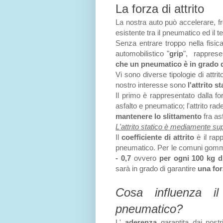
La forza di attrito
La nostra auto può accelerare, fr
esistente tra il pneumatico ed il t
Senza entrare troppo nella fisi
automobilistico "
grip
", rappres
che un pneumatico è in grado d
Vi sono diverse tipologie di attri
nostro interesse sono
l'attrito s
Il primo è rappresentato dalla f
asfalto e pneumatico; l'attrito rad
mantenere lo slittamento
fra as
L'attrito statico è mediamente sup
Il
coefficiente di attrito
è il rapp
pneumatico. Per le comuni gomme st
- 0,7
ovvero
per ogni 100 kg d
sarà in grado di garantire
una for
Cosa influenza il
pneumatico?
L'
aderenza
garantita dai nostr