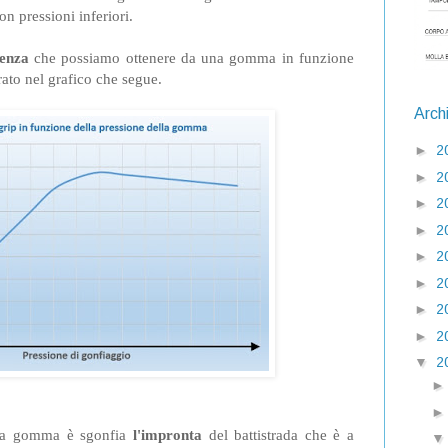
 pressioni inferiori
.
enza
che possiamo ottenere da una gomma in funzione
rato nel grafico che segue.
Arch
►
2
►
2
►
2
►
2
►
2
►
2
►
2
►
2
▼
2
la gomma è sgonfia
l'impronta
del battistrada che è a