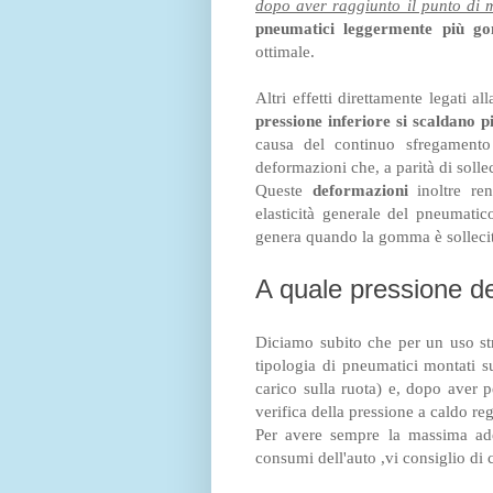
dopo aver raggiunto il punto di 
pneumatici leggermente più go
ottimale.
Altri effetti direttamente legati 
pressione inferiore si scaldano 
causa del continuo sfregament
deformazioni che, a parità di soll
Queste
deformazioni
inoltre re
elasticità generale del pneumatic
genera quando la gomma è sollecit
A quale pressione de
Diciamo subito che per un uso stra
tipologia di pneumatici montati s
carico sulla ruota) e, dopo aver 
verifica della pressione a caldo reg
Per avere sempre la massima ade
consumi dell'auto ,vi consiglio di