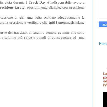
 in
pista
durante i
Track Day
è indispensabile avere a
ecisione
tarato
, possibilmente digitale, con precisione
sessione di giri, una volta scaldato adeguatamente le
are la pressione e verificare che
tutti i pneumatici siano
curve del tracciato, ci saranno sempre
gomme
che sono
 che saranno
più calde
e quindi di conseguenza ad una
Post
La
pa
ad
inf