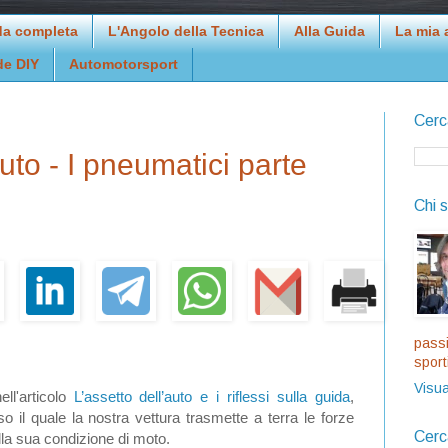
da completa
L'Angolo della Tecnica
Alla Guida
La mia 
de DIY
Automotorsport
Cerc
auto - I pneumatici parte
Chi 
passi
sport
Visua
ll'articolo
L’assetto dell’auto e i riflessi sulla guida
,
o il quale la nostra vettura trasmette a terra le forze
Cerc
la sua condizione di moto.