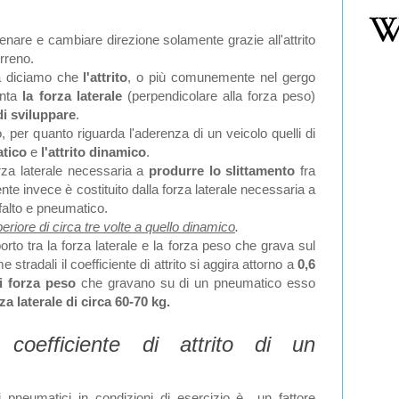
enare e cambiare direzione solamente grazie all'attrito
erreno.
ca diciamo che
l'attrito
, o più comunemente nel gergo
enta
la forza laterale
(perpendicolare alla forza peso)
i sviluppare
.
to, per quanto riguarda l'aderenza di un veicolo quelli di
tatico
e
l'attrito dinamico
.
orza laterale necessaria a
produrre lo
slittamento
fra
ente invece è costituito dalla forza laterale necessaria a
falto e pneumatico.
eriore di circa tre volte a quello dinamico
.
orto tra la forza laterale e la forza peso che grava sul
radali il coefficiente di attrito si aggira attorno a
0,6
i forza peso
che gravano su di un pneumatico esso
za laterale di circa 60-70 kg.
 coefficiente di attrito di un
i pneumatici in condizioni di esercizio è un fattore