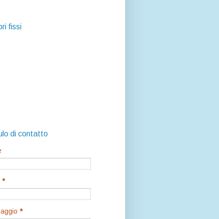
ri fissi
lo di contatto
e
l
*
aggio
*