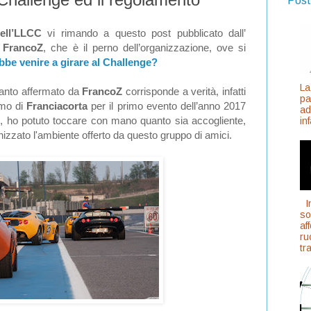
Post
dell’LLCC
vi rimando a questo post pubblicato dall’
o
FrancoZ
,
che è il perno dell’organizzazione, ove si
bbe venire a girare al Challenge?
La
uanto affermato da
FrancoZ
corrisponde a verità, infatti
pa
omo di
Franciacorta
per il primo evento dell’anno 2017
ad
, ho potuto toccare con mano quanto sia accogliente,
inf
zzato l'ambiente offerto da questo gruppo di amici.
In
so
af
ru
tr