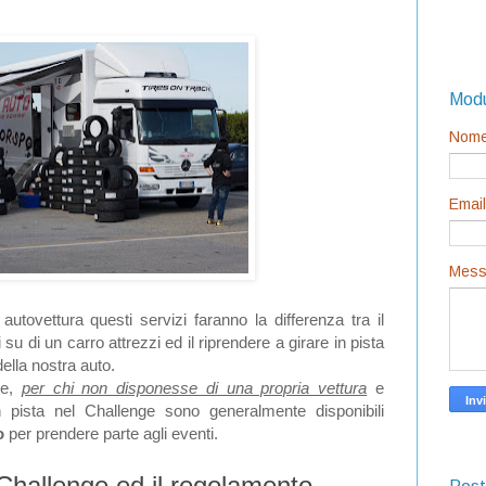
Modu
Nom
Emai
Mess
autovettura questi servizi faranno la differenza tra il
 di un carro attrezzi ed il riprendere a girare in pista
della nostra auto.
te,
per chi non disponesse di una propria vettura
e
n pista nel Challenge sono generalmente disponibili
o
per prendere parte agli eventi.
 Challenge ed il regolamento