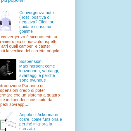
 più popolari
Convergenza auto
(Toe): positiva o
negativa? Effetti su
guida e consumo
gomme
 convergenza è sicuramente un
rametro più conosciuto rispetto
 altri quali camber e caster ,
atti la verifica del corretto angolo...
Sospensioni
MacPherson: come
funzionano, vantaggi,
svantaggi e perché
sono ovunque
troduzione Parlando di
spensioni credo di poter
fermare che un sistema a quattro
ote indipendenti costituito da
apezi sovrapp...
Angolo di Ackermann:
cos’è, come funziona e
perché migliora la
sterzata