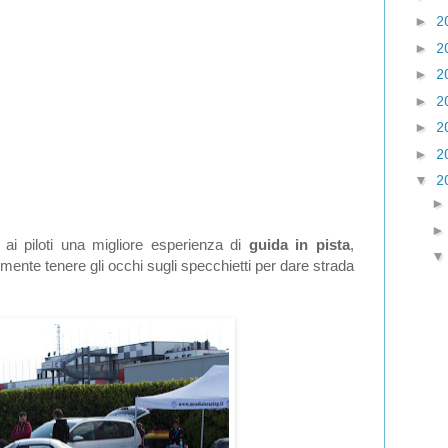
►
2
►
2
►
2
►
2
►
2
►
2
▼
2
ai piloti una migliore esperienza di
guida in pista
,
mente tenere gli occhi sugli specchietti per dare strada