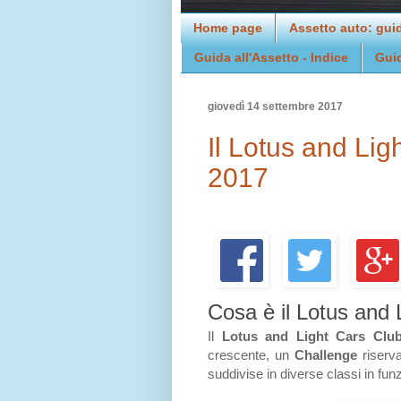
Home page
Assetto auto: gui
Guida all'Assetto - Indice
Gui
giovedì 14 settembre 2017
Il Lotus and Li
2017
Cosa è il Lotus and
Il
Lotus and Light Cars Clu
crescente, un
Challenge
riserva
suddivise in diverse classi in fun