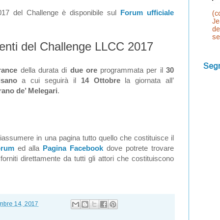
2017 del Challenge è disponibile sul
Forum ufficiale
(c
Je
de
se
enti del Challenge LLCC 20
17
Segn
rance
della durata di
due ore
programmata per il
30
sano
a cui seguirà il
14 Ottobre
la giornata all’
rano de’ Melegari
.
iassumere in una pagina tutto quello che costituisce il
orum
ed alla
Pagina Facebook
dove potrete trovare
orniti direttamente da tutti gli attori che costituiscono
mbre 14, 2017