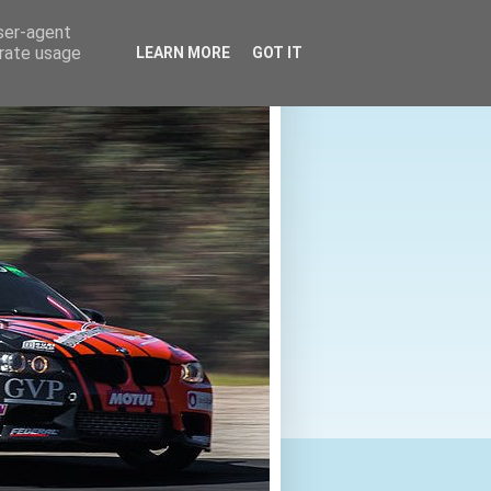
user-agent
erate usage
LEARN MORE
GOT IT