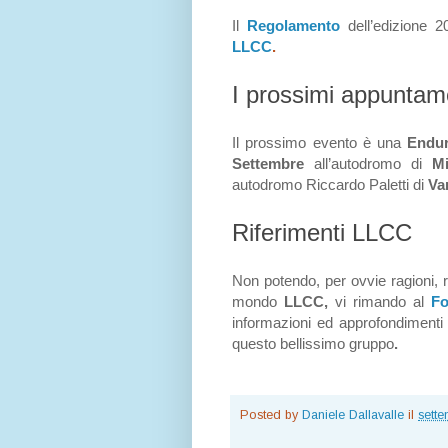
Il
Regolamento
dell’edizione 
LLCC
.
I prossimi appuntam
Il prossimo evento è una
Endu
Settembre
all’autodromo di
Mi
autodromo Riccardo Paletti di
Va
Riferimenti LLCC
Non potendo, per ovvie ragioni, r
mondo
LLCC,
vi rimando al
F
informazioni
ed approfondimenti f
questo bellissimo gruppo
.
Posted by
Daniele Dallavalle
il
sette