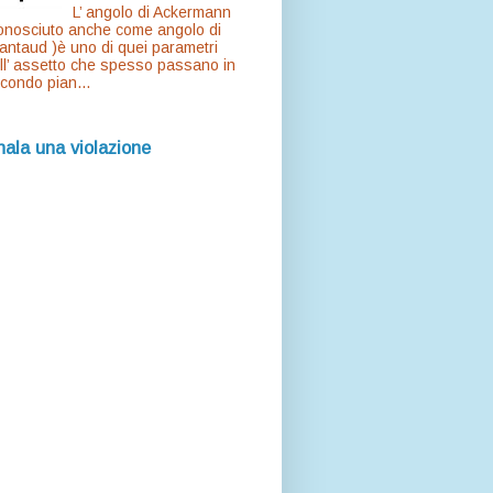
L’ angolo di Ackermann
onosciuto anche come angolo di
antaud )è uno di quei parametri
ll’ assetto che spesso passano in
condo pian...
ala una violazione