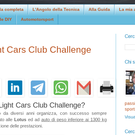
da completa
L'Angolo della Tecnica
Alla Guida
La mia 
de DIY
Automotorsport
Cerc
ght Cars Club Challenge
Chi 
passi
 Light Cars Club Challenge?
sport
b
da diversi anni organizza, con successo sempre
Visua
to alle
Lotus
ed ad
auto di peso inferiore ai 1300 kg
zione delle prestazioni.
Cerc