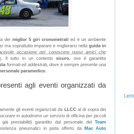
la dei
miglior 5 giri cronometrati
ed è un ambiente
i ma soprattutto imparare e migliorarsi nella
guida in
acevole occasione per conoscere nuovi amici che
e
. Il tutto in un contesto
sicuro
, ove è garantita
ista
formati ed addestrati, dove è sempre presente una
 personale paramedico
.
presenti agli eventi organizzati da
Letto
vamente gli eventi organizzati da
LLCC
al di sopra dei
ssicurare in autodromo un servizio di officina per piccoli
 già prestabiliti) garantito dal personale del
Team
sistenza pneumatici in pista offerto da
Mac Auto