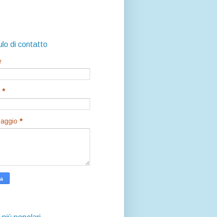
lo di contatto
e
l
*
aggio
*