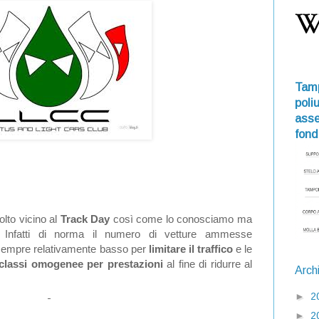
Tamp
poli
asse
fond
lto vicino al
Track Day
così come lo conosciamo ma
. Infatti di norma il numero di vetture ammesse
sempre relativamente basso per
limitare il traffico
e le
classi omogenee per prestazioni
al fine di ridurre al
Arch
►
2
►
2