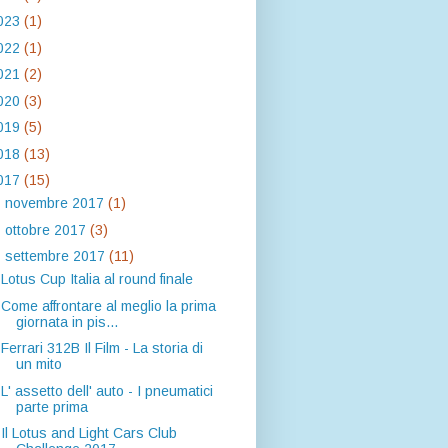
023
(1)
022
(1)
021
(2)
020
(3)
019
(5)
018
(13)
017
(15)
►
novembre 2017
(1)
►
ottobre 2017
(3)
▼
settembre 2017
(11)
Lotus Cup Italia al round finale
Come affrontare al meglio la prima
giornata in pis...
Ferrari 312B Il Film - La storia di
un mito
L' assetto dell' auto - I pneumatici
parte prima
Il Lotus and Light Cars Club