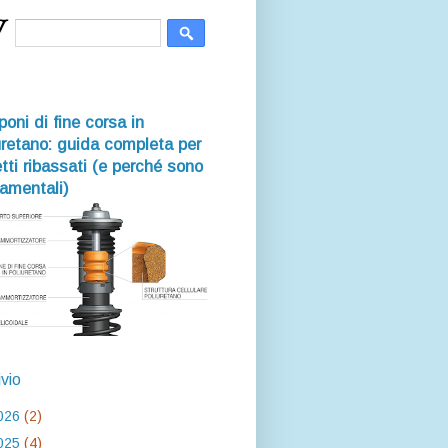
oni di fine corsa in
uretano: guida completa per
tti ribassati (e perché sono
amentali)
ivio
026
(2)
025
(4)